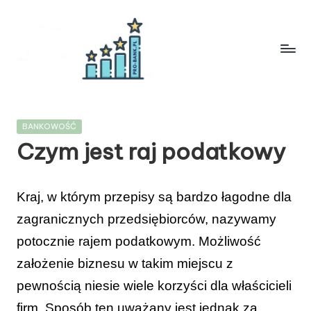
Skip
to
content
P
R
Posted
BANKOWOŚĆ
O
in
Czym jest raj podatkowy
-
B
Kraj, w którym przepisy są bardzo łagodne dla
A
zagranicznych przedsiębiorców, nazywamy
N
potocznie rajem podatkowym.
Możliwość
K
założenie biznesu w takim miejscu z
.
pewnością niesie wiele korzyści dla właścicieli
P
firm.
Sposób ten uważany jest jednak za