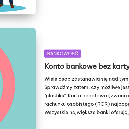
Posted
BANKOWOŚĆ
in
Konto bankowe bez kart
Wiele osób zastanawia się nad tym
Sprawdźmy zatem, czy możliwe jes
"plastiku". Karta debetowa (zwana
rachunku osobistego (ROR) najpopu
Wszystkie największe banki oferują