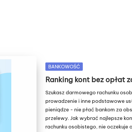
Posted
BANKOWOŚĆ
in
Ranking kont bez opłat 
Szukasz darmowego rachunku osobi
prowadzenie i inne podstawowe usł
pieniądze - nie płać bankom za ob
przelewy. Jak wybrać najlepsze kon
rachunku osobistego, nie oczekuje o