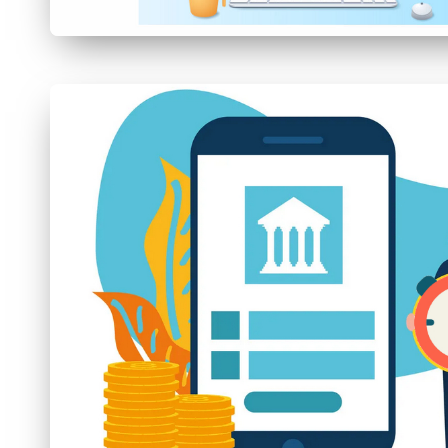
.
P
L