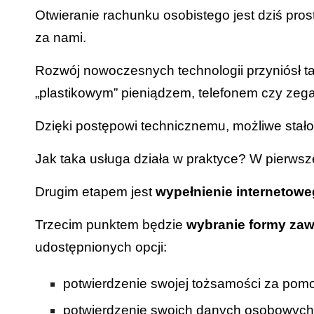
Otwieranie rachunku osobistego jest dziś pros
.
za nami.
P
Rozwój nowoczesnych technologii przyniósł tak
L
„plastikowym” pieniądzem, telefonem czy zeg
Dzięki postępowi technicznemu, możliwe stało
Jak taka usługa działa w praktyce? W pierwsz
Drugim etapem jest
wypełnienie internetow
Trzecim punktem będzie
wybranie formy za
udostępnionych opcji:
potwierdzenie swojej tożsamości za po
potwierdzenie swoich danych osobowyc