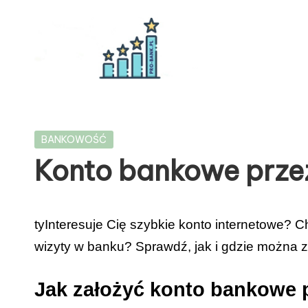
Skip
to
content
P
R
Posted
BANKOWOŚĆ
O
in
Konto bankowe przez
-
B
tyInteresuje Cię szybkie konto internetowe? 
A
wizyty w banku?
Sprawdź, jak i gdzie można z
N
Jak założyć konto bankowe p
K