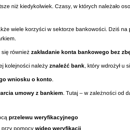
tsze niż kiedykolwiek. Czasy, w których należało os
że wiele korzyści w sektorze bankowości. Dziś na p
arkiem.
 się również
zakładanie konta bankowego bez zb
ej kolejności należy
znaleźć bank
, który wdrożył u 
ego wniosku o konto
.
warcia umowy z bankiem
.
Tutaj – w zależności od d
mocą
przelewu weryfikacyjnego
h przy pomocy
wideo weryfikacji