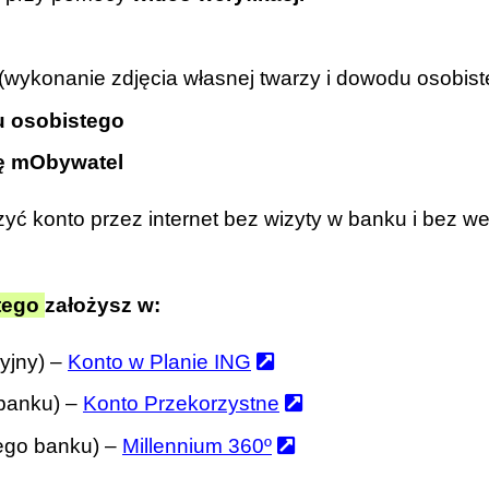
(wykonanie zdjęcia własnej twarzy i dowodu osobist
 osobistego
ję mObywatel
ć konto przez internet bez wizyty w banku i bez we
tego
założysz w:
yjny) –
Konto w Planie ING
 banku) –
Konto Przekorzystne
nego banku) –
Millennium 360º