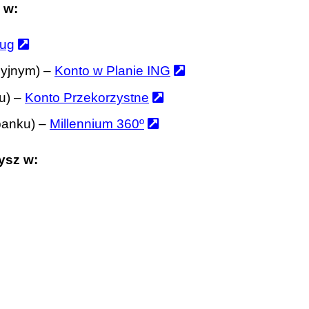
 w:
ług
cyjnym) –
Konto w Planie ING
u) –
Konto Przekorzystne
banku) –
Millennium 360º
ysz w: