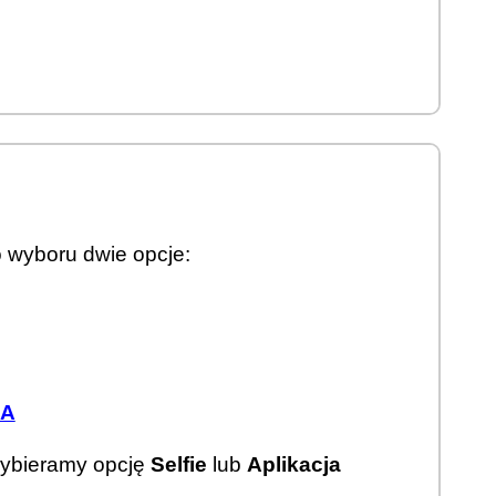
o wyboru dwie opcje:
KA
wybieramy opcję
Selfie
lub
Aplikacja